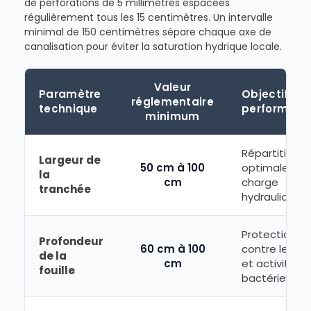
de perforations de 5 millimètres espacées
régulièrement tous les 15 centimètres. Un intervalle
minimal de 150 centimètres sépare chaque axe de
canalisation pour éviter la saturation hydrique locale.
Valeur
Paramètre
Objectif de
réglementaire
technique
performanc
minimum
Répartition
Largeur de
50 cm à 100
optimale de 
la
cm
charge
tranchée
hydraulique
Protection
Profondeur
60 cm à 100
contre le gel
de la
cm
et activité
fouille
bactérienne