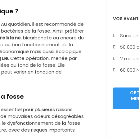
ique ?
VOS AVANT
. Au quotidien, il est recommandé de
 bactéries de la fosse. Ainsi, préférer
Sans e
gre blanc
, bicarbonate ou encore du
ire au bon fonctionnement de la
50 000 a
 économique mais aussi écologique.
ique
. Cette opération, menée par
2 million
es au fond de la fosse. Elle
60 000 N
 peut varier en fonction de
OBT
la fosse
MIN
ssentiel pour plusieurs raisons.
ne de mauvaises odeurs désagréables
t, le dysfonctionnement de la fosse
ture, avec des risques importants