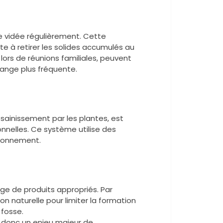
re vidée régulièrement. Cette
te à retirer les solides accumulés au
lors de réunions familiales, peuvent
dange plus fréquente.
assainissement par les plantes, est
onnelles. Ce système utilise des
vironnement.
sage de produits appropriés. Par
ion naturelle pour limiter la formation
 fosse.
 donc un enjeu majeur de