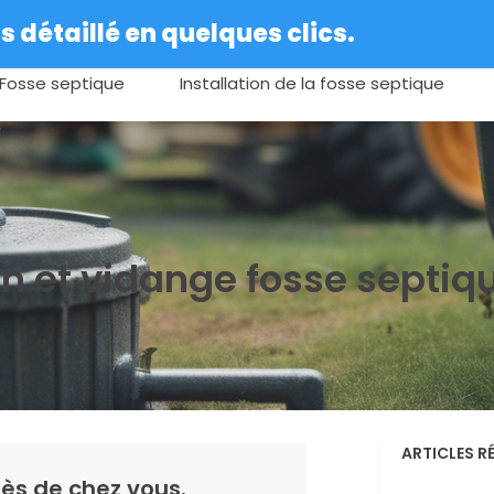
 détaillé en quelques clics.
Fosse septique
Installation de la fosse septique
en et vidange fosse septiq
ARTICLES R
ès de chez vous.