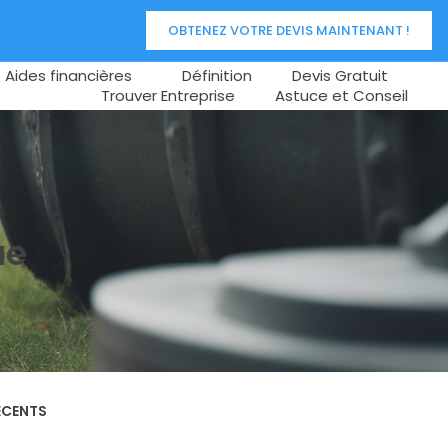
OBTENEZ VOTRE DEVIS MAINTENANT !
Aides financières
Définition
Devis Gratuit
Trouver Entreprise
Astuce et Conseil
ue
ÉCENTS