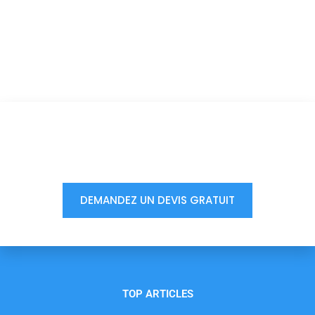
Vous êtes à un clic d'obtenir
votre devis, ne tardez pas !
DEMANDEZ UN DEVIS GRATUIT
TOP ARTICLES