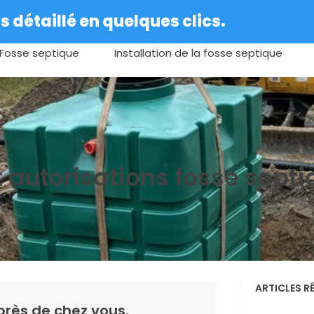
 détaillé en quelques clics.
Fosse septique
Installation de la fosse septique
 autorisations fosse sept
ARTICLES R
près de chez vous.