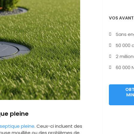
VOS AVANT
Sans e
50 000 a
2 million
60 000 N
OBT
MIN
ue pleine
 septique pleine
. Ceux-ci incluent des
louse mouillée ou des problèmes de