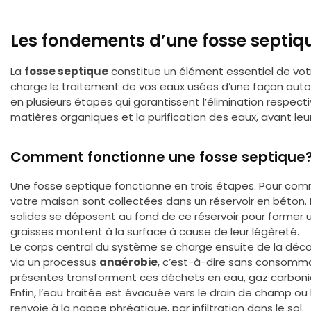
Les fondements d’une fosse septiq
La
fosse septique
constitue un élément essentiel de votr
charge le traitement de vos eaux usées d’une façon aut
en plusieurs étapes qui garantissent l’élimination respecti
matières organiques et la purification des eaux, avant leu
Comment fonctionne une fosse septique
Une fosse septique fonctionne en trois étapes. Pour co
votre maison sont collectées dans un réservoir en béton. E
solides se déposent au fond de ce réservoir pour former 
graisses montent à la surface à cause de leur légèreté.
Le corps central du système se charge ensuite de la dé
via un processus
anaérobie
, c’est-à-dire sans consomma
présentes transforment ces déchets en eau, gaz carboniqu
Enfin, l’eau traitée est évacuée vers le drain de champ ou 
renvoie à la nappe phréatique, par infiltration dans le sol.