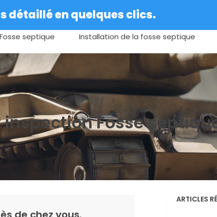
 détaillé en quelques clics.
Fosse septique
Installation de la fosse septique
t inspection Fosse septiqu
ARTICLES R
ès de chez vous.