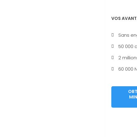
VOS AVANT
Sans e
50 000 a
2 million
60 000 N
OBT
MIN