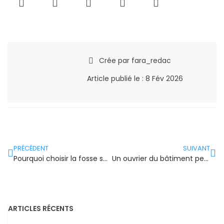
Crée par
fara_redac
Article publié le :
8 Fév 2026
PRÉCÉDENT
SUIVANT
Pourquoi choisir la fosse septique Brico Dépôt pour votre habitation ?
Un ouvrier du bâtiment peut-il vraiment construire une fosse septique ?
ARTICLES RÉCENTS