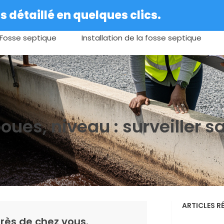
 détaillé en quelques clics.
Fosse septique
Installation de la fosse septique
oues, niveau : surveiller s
ARTICLES R
rès de chez vous.