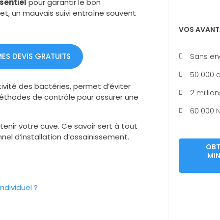
sentiel
pour garantir le bon
et, un mauvais suivi entraîne souvent
VOS AVANT
MES DEVIS GRATUITS
Sans e
50 000 a
tivité des bactéries, permet d’éviter
2 million
éthodes de contrôle pour assurer une
60 000 N
tenir votre cuve. Ce savoir sert à tout
onnel d’installation d’assainissement.
OBT
MIN
dividuel ?