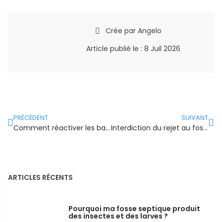
Crée par
Angelo
Article publié le :
8 Juil 2026
PRÉCÉDENT
SUIVANT
Comment réactiver les bactéries de sa fosse après un hiver ?
Interdiction du rejet au fossé : que dit la loi en 2026 ?
ARTICLES RÉCENTS
Pourquoi ma fosse septique produit
des insectes et des larves ?