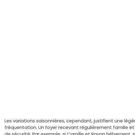
Les variations saisonnières, cependant, justifient une lég
fréquentation. Un foyer recevant régulièrement famille et
de sécurité. Par exemple, si Camille et Rayan hébergent, s