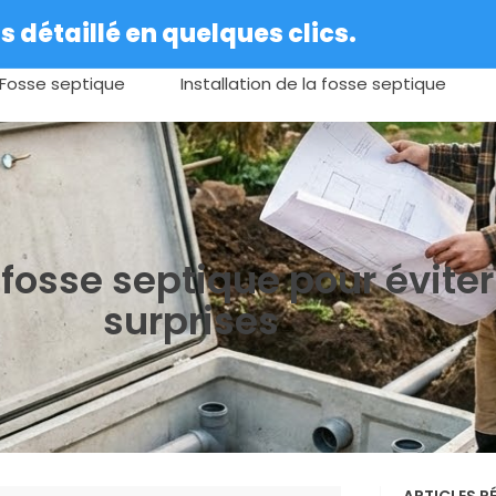
 détaillé en quelques clics.
Fosse septique
Installation de la fosse septique
e fosse septique pour évit
surprises
ARTICLES R