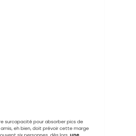
ère surcapacité pour absorber pics de
 amis, eh bien, doit prévoir cette marge
ouvent six personnes, dès lors,
une