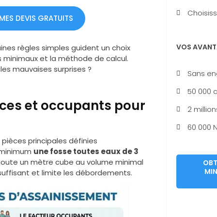
Choisiss
 MES DEVIS GRATUITS
VOS AVANT
nes règles simples guident un choix
es minimaux et la méthode de calcul.
r les mauvaises surprises ?
Sans e
50 000 a
èces et occupants pour
2 million
60 000 N
pièces principales définies
u minimum
une fosse toutes eaux de 3
ajoute un mètre cube au volume minimal
OBT
MIN
suffisant et limite les débordements.