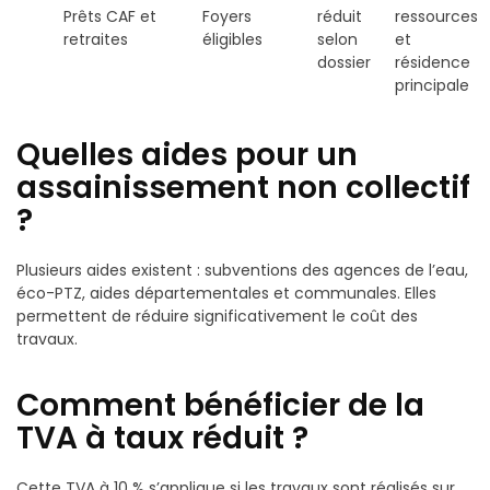
Prêts CAF et
Foyers
réduit
ressources
retraites
éligibles
selon
et
dossier
résidence
principale
Quelles aides pour un
assainissement non collectif
?
Plusieurs aides existent : subventions des agences de l’eau,
éco-PTZ, aides départementales et communales. Elles
permettent de réduire significativement le coût des
travaux.
Comment bénéficier de la
TVA à taux réduit ?
Cette TVA à 10 % s’applique si les travaux sont réalisés sur