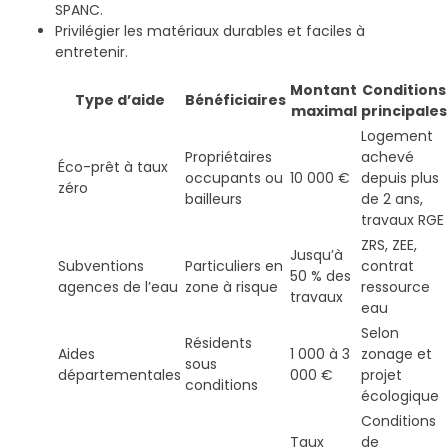
SPANC.
Privilégier les matériaux durables et faciles à
entretenir.
Montant
Conditions
Type d’aide
Bénéficiaires
maximal
principales
Logement
Propriétaires
achevé
Éco-prêt à taux
occupants ou
10 000 €
depuis plus
zéro
bailleurs
de 2 ans,
travaux RGE
ZRS, ZEE,
Jusqu’à
Subventions
Particuliers en
contrat
50 % des
agences de l’eau
zone à risque
ressource
travaux
eau
Selon
Résidents
Aides
1 000 à 3
zonage et
sous
départementales
000 €
projet
conditions
écologique
Conditions
Taux
de