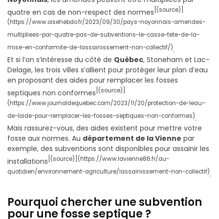
[(source)]
quatre en cas de non-respect des normes
(https://www.oisehebdo.fr/2023/09/30/pays-noyonnais-amendes-
multipliees-par-quatre-pas-de-subventions-le-casse-tete-de-la-
mise-en-conformite-de-lassainissement-non-collectif/)
.
Et si l’on s’intéresse du côté de
Québec
, Stoneham et Lac-
Delage, les trois villes s’allient pour protéger leur plan d’eau
en proposant des aides pour remplacer les fosses
[(source)]
septiques non conformes
(https://www.journaldequebec.com/2023/11/20/protection-de-leau–
de-laide-pour-remplacer-les-fosses-septiques-non-conformes)
.
Mais rassurez-vous, des aides existent pour mettre votre
fosse aux normes. Au
département de la Vienne
par
exemple, des subventions sont disponibles pour assainir les
[(source)](https://www.lavienne86.fr/au-
installations
quotidien/environnement-agriculture/lassainissement-non-collectif)
.
Pourquoi chercher une subvention
pour une fosse septique ?