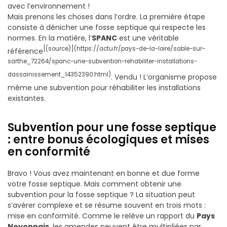
avec l’environnement !
Mais prenons les choses dans l’ordre. La première étape
consiste à dénicher une fosse septique qui respecte les
normes. En la matière, l’
SPANC
est une véritable
[(source)](https://actu.fr/pays-de-la-loire/sable-sur-
référence
sarthe_72264/spanc-une-subvention-rehabiliter-installations-
dassainissement_14352390.html)
. Vendu ! L’organisme propose
même une subvention pour réhabiliter les installations
existantes.
Subvention pour une fosse septique
: entre bonus écologiques et mises
en conformité
Bravo ! Vous avez maintenant en bonne et due forme
votre fosse septique. Mais comment obtenir une
subvention pour la fosse septique ? La situation peut
s’avérer complexe et se résume souvent en trois mots :
mise en conformité. Comme le relève un rapport du
Pays
Noyonnais
, les amendes peuvent être multipliées par