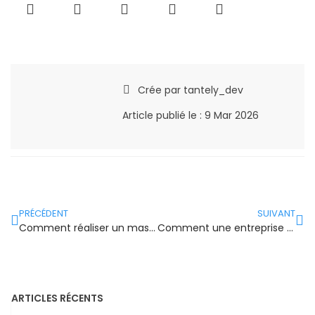
Crée par
tantely_dev
Article publié le :
9 Mar 2026
PRÉCÉDENT
SUIVANT
Comment réaliser un massif pour cacher la fosse septique ?
Comment une entreprise de vidange de fosse septique intervient rapidement en Normandie ?
ARTICLES RÉCENTS