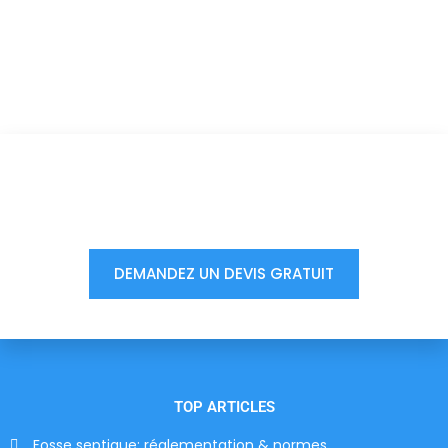
Vous êtes à un clic d'obtenir
votre devis, ne tardez pas !
DEMANDEZ UN DEVIS GRATUIT
TOP ARTICLES
Fosse septique: réglementation & normes