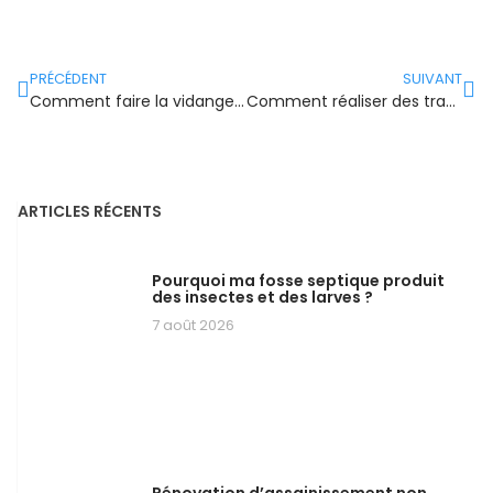
PRÉCÉDENT
SUIVANT
Comment faire la vidange d’une fosse septique par un agriculteur ?
Comment réaliser des tranchées d’épandage d’une fosse septique ?
ARTICLES RÉCENTS
Pourquoi ma fosse septique produit
des insectes et des larves ?
7 août 2026