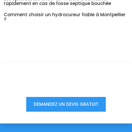
rapidement en cas de fosse septique bouchée
Comment choisir un hydrocureur fiable à Montpellier
?
Vous êtes à un clic d'obtenir
votre devis, ne tardez pas !
DEMANDEZ UN DEVIS GRATUIT