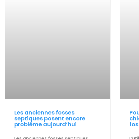
Les anciennes fosses
Pou
septiques posent encore
chl
problème aujourd’hui
fos
Les anciennes fosses septiques
L’ut