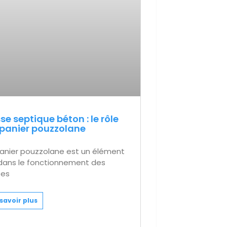
se septique béton : le rôle
panier pouzzolane
panier pouzzolane est un élément
 dans le fonctionnement des
ses
savoir plus