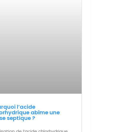
rquoi l’acide
orhydrique abîme une
se septique ?
ilisation de l’acide chlorhydrique