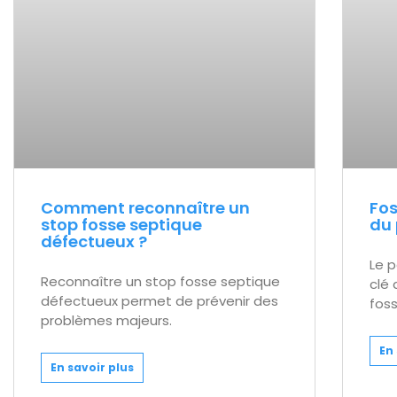
Comment reconnaître un
Fos
stop fosse septique
du 
défectueux ?
Le 
Reconnaître un stop fosse septique
clé
défectueux permet de prévenir des
fos
problèmes majeurs.
En 
En savoir plus