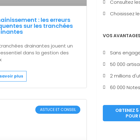
Consultez les
Choisissez le
ainissement : les erreurs
quentes sur les tranchées
inantes
VOS AVANTAGE
tranchées drainantes jouent un
 essentiel dans la gestion des
Sans engag
x
50 000 artisa
2 millions d'u
savoir plus
60 000 Notes 
ASTUCE ET CONSEIL
OBTENEZ 5 
POUR 