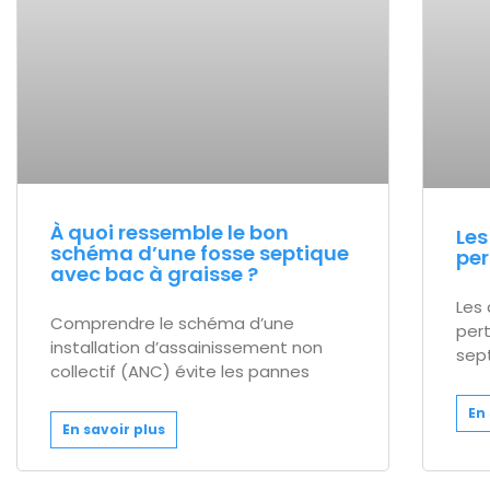
À quoi ressemble le bon
Les
schéma d’une fosse septique
per
avec bac à graisse ?
Les 
Comprendre le schéma d’une
pert
installation d’assainissement non
sept
collectif (ANC) évite les pannes
En 
En savoir plus