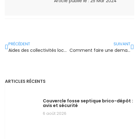
Article publié le :
25 Mar 2024
PRÉCÉDENT
SUIVANT
Aides des collectivités locales
Comment faire une demande d’aide auprès de ma collectivité locale pour mes travaux de rénovation ?
ARTICLES RÉCENTS
Couvercle fosse septique brico-dépôt :
avis et sécurité
6 août 2026