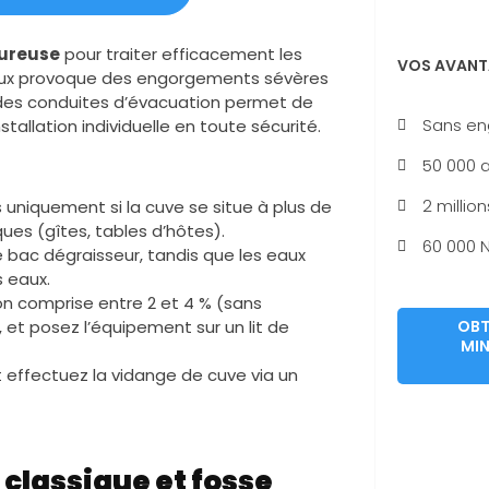
oureuse
pour traiter efficacement les
VOS AVANT
eaux provoque des engorgements sévères
e des conduites d’évacuation permet de
Sans e
tallation individuelle en toute sécurité.
50 000 a
2 million
s uniquement si la cuve se situe à plus de
ues (gîtes, tables d’hôtes).
60 000 N
e bac dégraisseur, tandis que les eaux
 eaux.
on comprise entre 2 et 4 % (sans
OBT
et posez l’équipement sur un lit de
MIN
t effectuez la vidange de cuve via un
 classique et fosse