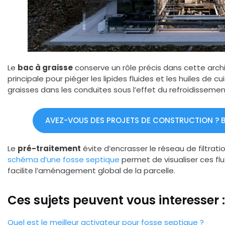
Le
bac à graisse
conserve un rôle précis dans cette archi
principale pour piéger les lipides fluides et les huiles de 
graisses dans les conduites sous l’effet du refroidissemen
AVEZ-VOUS DES PROJETS DE CONSTRUCTION ? BÉ
Le
pré-traitement
évite d’encrasser le réseau de filtrat
schéma d’une fosse septique
permet de visualiser ces fl
facilite l’aménagement global de la parcelle.
Ces sujets peuvent vous interesser :
Quel est le meilleur activateur pour fosse septique ?