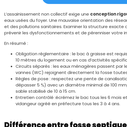
L’assainissement non collectif exige une
conception rig
eaux usées du foyer. Une mauvaise orientation des rés
et des pollutions sanitaires. Examiner la structure exact
prévenir les dysfonctionnements et de pérenniser votre ins
En résumé :
Obligation réglementaire : le bac à graisse est requi
10 mètres du logement ou en cas d’activités spécifiq
Circuits séparés : les eaux ménagères passent par l
vannes (WC) rejoignent directement la fosse toutes
Règles de pose : respectez une pente de canalisati
dépasser 5 %) avec un diamètre minimal de 100 mm, 
sable stabilisé de 10 à 15 cm.
Entretien contrôlé :écrémez le bac tous les 6 mois e
vidangeur agréé en préfecture tous les 3 à 4 ans.
Différence entre fosse septique