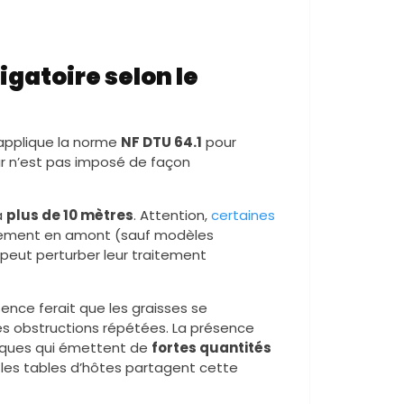
igatoire selon le
 applique la norme
NF DTU 64.1
pour
ur n’est pas imposé de façon
à
plus de 10 mètres
. Attention,
certaines
uipement en amont (sauf modèles
 peut perturber leur traitement
ence ferait que les graisses se
 des obstructions répétées. La présence
ifiques qui émettent de
fortes quantités
u les tables d’hôtes partagent cette