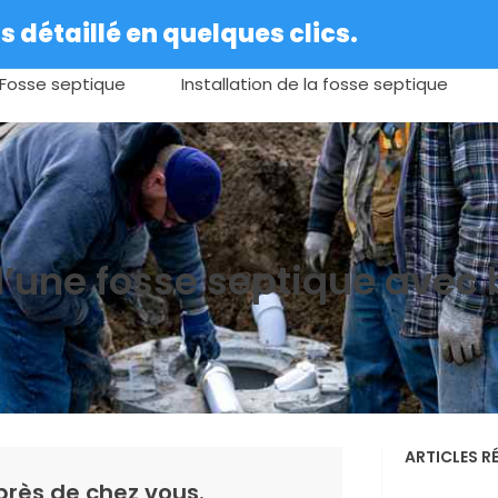
 détaillé en quelques clics.
Fosse septique
Installation de la fosse septique
’une fosse septique avec 
ARTICLES R
près de chez vous.