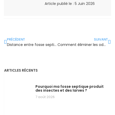
Article publié le :
5 Juin 2026
PRÉCÉDENT
SUIVANT
Distance entre fosse septique et habitation : les règles à connaître
Comment éliminer les odeurs de fosse dans la maison ?
ARTICLES RÉCENTS
Pourquoi ma fosse septique produit
des insectes et des larves ?
7 août 2026