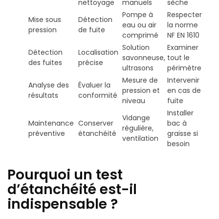
nettoyage
manuels
sèche
Pompe à
Respecter
Mise sous
Détection
eau ou air
la norme
pression
de fuite
comprimé
NF EN 1610
Solution
Examiner
Détection
Localisation
savonneuse,
tout le
des fuites
précise
ultrasons
périmètre
Mesure de
Intervenir
Analyse des
Évaluer la
pression et
en cas de
résultats
conformité
niveau
fuite
Installer
Vidange
Maintenance
Conserver
bac à
régulière,
préventive
étanchéité
graisse si
ventilation
besoin
Pourquoi un test
d’étanchéité est-il
indispensable ?