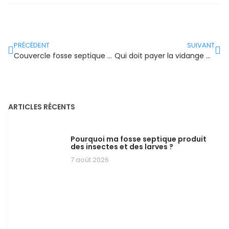
PRÉCÉDENT
SUIVANT
Couvercle fosse septique Brico Dépôt : un atout pour votre assainissement
Qui doit payer la vidange d’une fosse septique entre le propriétaire et le locataire ?
ARTICLES RÉCENTS
Pourquoi ma fosse septique produit
des insectes et des larves ?
7 août 2026