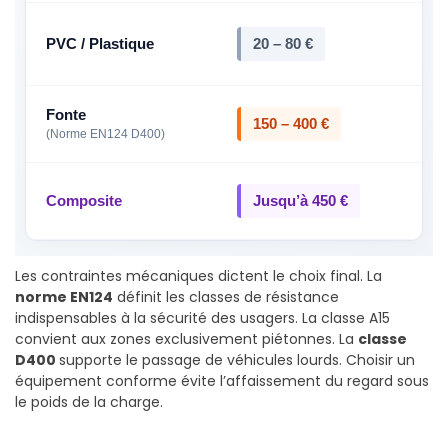
PVC / Plastique
20 – 80 €
<
Fonte
150 – 400 €
V
(Norme EN124 D400)
Composite
Jusqu’à 450 €
L
Les contraintes mécaniques dictent le choix final. La
norme EN124
définit les classes de résistance
indispensables à la sécurité des usagers. La classe A15
convient aux zones exclusivement piétonnes. La
classe
D400
supporte le passage de véhicules lourds. Choisir un
équipement conforme évite l’affaissement du regard sous
le poids de la charge.