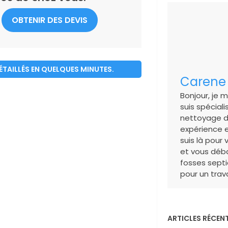
OBTENIR DES DEVIS
DÉTAILLÉS EN QUELQUES MINUTES.
Carene
Bonjour, je m'
suis spéciali
nettoyage d
expérience e
suis là pour 
et vous déba
fosses septi
pour un trava
ARTICLES RÉCEN