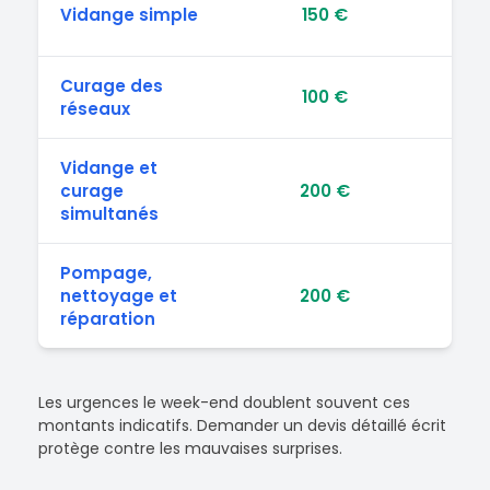
Vidange simple
150 €
35
Curage des
100 €
15
réseaux
Vidange et
curage
200 €
50
simultanés
Pompage,
nettoyage et
200 €
2 0
réparation
Les urgences le week-end doublent souvent ces
montants indicatifs. Demander un devis détaillé écrit
protège contre les mauvaises surprises.