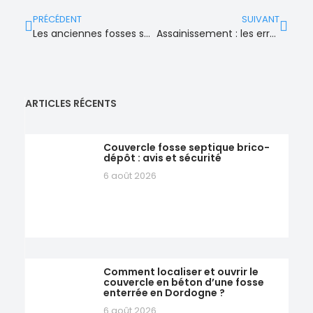
PRÉCÉDENT
SUIVANT
Les anciennes fosses septiques posent encore problème aujourd’hui
Assainissement : les erreurs fréquentes sur les tranchées drainantes
ARTICLES RÉCENTS
Couvercle fosse septique brico-
dépôt : avis et sécurité
6 août 2026
Comment localiser et ouvrir le
couvercle en béton d’une fosse
enterrée en Dordogne ?
6 août 2026