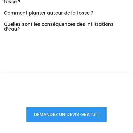
fosse ?
Comment planter autour de la fosse ?
Quelles sont les conséquences des infiltrations
d’eau?
Vous êtes à un clic d'obtenir
votre devis, ne tardez pas !
DEMANDEZ UN DEVIS GRATUIT