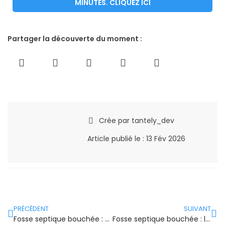
MINUTES. CLIQUEZ ICI
Partager la découverte du moment :
Crée par
tantely_dev
Article publié le :
13 Fév 2026
PRÉCÉDENT
SUIVANT
Fosse septique bouchée : ce qu’on peut tenter avant d’appeler
Fosse septique bouchée : les conseils concrets d’un technicien de terrain