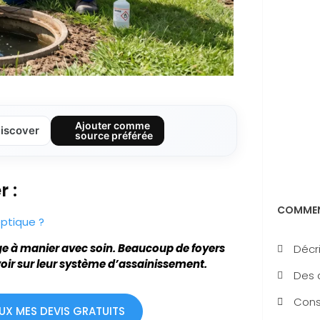
Ajouter comme
iscover
source préférée
 :
COMMEN
eptique ?
nge à manier avec soin. Beaucoup de foyers
Décri
voir sur leur système d’assainissement.
Des 
Consu
EUX MES DEVIS GRATUITS