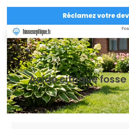
Réclamez votre devi
Fos
Acide citrique fosse