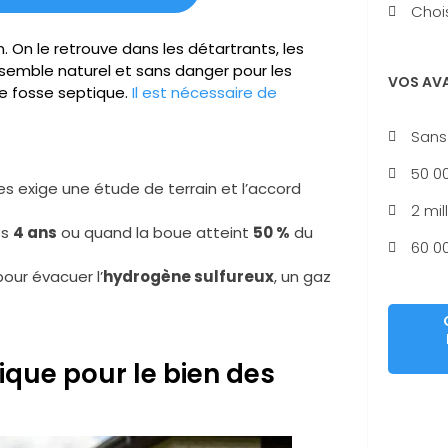
Chois
. On le retrouve dans les détartrants, les
 semble naturel et sans danger pour les
VOS AV
ne fosse septique.
Il est nécessaire de
Sans
50 00
s exige une étude de terrain et l’accord
2 mil
es
4 ans
ou quand la boue atteint
50 %
du
60 00
our évacuer l’
hydrogène sulfureux
, un gaz
trique pour le bien des