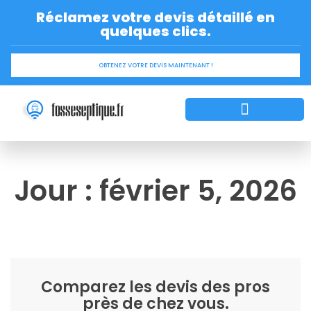
Réclamez votre devis détaillé en
quelques clics.
OBTENEZ VOTRE DEVIS MAINTENANT !
Installation de la fosse septique
Aides financières
Trouver Entreprise
Astuce et Conseil
Jour : février 5, 2026
Comparez les devis des pros
près de chez vous.