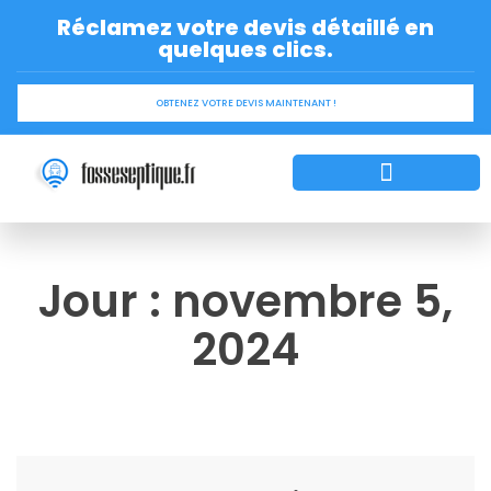
Réclamez votre devis détaillé en
quelques clics.
OBTENEZ VOTRE DEVIS MAINTENANT !
Installation de la fosse septique
Aides financières
Trouver Entreprise
Astuce et Conseil
Jour : novembre 5,
2024